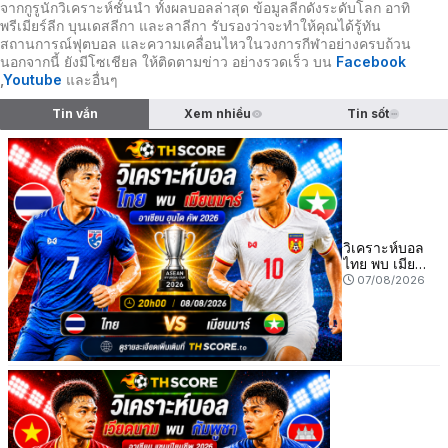
จากกูรูนักวิเคราะห์ชั้นนำ ทั้งผลบอลล่าสุด ข้อมูลลีกดังระดับโลก อาทิ
พรีเมียร์ลีก บุนเดสลีกา และลาลีกา รับรองว่าจะทำให้คุณได้รู้ทัน
สถานการณ์ฟุตบอล และความเคลื่อนไหวในวงการกีฬาอย่างครบถ้วน
นอกจากนี้ ยังมีโซเชียล ให้ติดตามข่าว อย่างรวดเร็ว บน
Facebook
,
Youtube
และอื่นๆ
Tin vắn
Xem nhiều
Tin sốt
วิเคราะห์บอล
ไทย พบ เมีย
นมาร์ 20h00
07/08/2026
08/08 –
อาเซียน ฮุนได
คัพ 2026