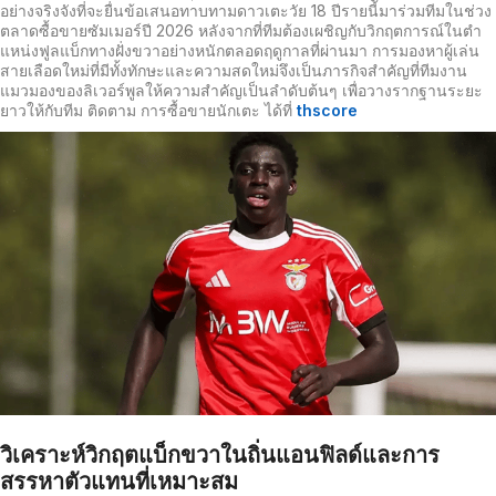
อย่างจริงจังที่จะยื่นข้อเสนอทาบทามดาวเตะวัย 18 ปีรายนี้มาร่วมทีมในช่วง
ตลาดซื้อขายซัมเมอร์ปี 2026 หลังจากที่ทีมต้องเผชิญกับวิกฤตการณ์ในตำ
แหน่งฟูลแบ็กทางฝั่งขวาอย่างหนักตลอดฤดูกาลที่ผ่านมา การมองหาผู้เล่น
สายเลือดใหม่ที่มีทั้งทักษะและความสดใหม่จึงเป็นภารกิจสำคัญที่ทีมงาน
แมวมองของลิเวอร์พูลให้ความสำคัญเป็นลำดับต้นๆ เพื่อวางรากฐานระยะ
ยาวให้กับทีม ติดตาม การซื้อขายนักเตะ ได้ที่
thscore
วิเคราะห์วิกฤตแบ็กขวาในถิ่นแอนฟิลด์และการ
สรรหาตัวแทนที่เหมาะสม