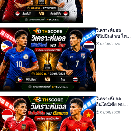
วิเคราะห์บอล
ฟิลิปปินส์ พบ ไทย
20:00 น.
03/08/2026
04/08/2026 –
อาเซียน แชมเปียน
ชิพ 2026
วิเคราะห์บอล
อินโดนีเซีย พบ
เวียดนาม 20.30
02/08/2026
น. 03/08/2026 –
อาเซียน แชมเปียน
ชิพ