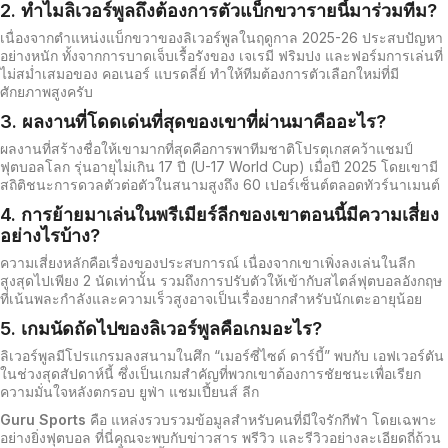
2. ทำไมลิเวอร์พูลถึงต้องการตัวแบ็กขวารายนี้มาร่วมทีม?
เนื่องจากตำแหน่งแบ็กขวาของลิเวอร์พูลในฤดูกาล 2025-26 ประสบปัญหา
อย่างหนัก ทั้งจากการบาดเจ็บเรื้อรังของ เจเรมี ฟริมปง และฟอร์มการเล่นที่
ไม่สม่ำเสมอของ คอเนอร์ แบรดลี่ย์ ทำให้ทีมต้องการตัวเลือกใหม่ที่มี
ศักยภาพสูงครับ
3. ผลงานที่โดดเด่นที่สุดของเขาที่ผ่านมาคืออะไร?
ผลงานที่สร้างชื่อให้เขามากที่สุดคือการพาทีมชาติโปรตุเกสคว้าแชมป์
ฟุตบอลโลก รุ่นอายุไม่เกิน 17 ปี (U-17 World Cup) เมื่อปี 2025 โดยเขามี
สถิติชนะการดวลตัวต่อตัวในสนามสูงถึง 60 เปอร์เซ็นต์ตลอดทัวร์นาเมนต์
4. การย้ายมาเล่นในพรีเมียร์ลีกของเขาตอนนี้มีความเสี่ยง
อย่างไรบ้าง?
ความเสี่ยงหลักคือเรื่องของประสบการณ์ เนื่องจากเขาเพิ่งลงเล่นในลีก
สูงสุดไปเพียง 2 นัดเท่านั้น รวมถึงการปรับตัวให้เข้ากับสไตล์ฟุตบอลอังกฤษ
ที่เน้นพละกำลังและความเร็วสูงอาจเป็นเรื่องยากสำหรับนักเตะอายุน้อย
5. เกมนัดถัดไปของลิเวอร์พูลคือเกมอะไร?
ลิเวอร์พูลมีโปรแกรมลงสนามในศึก “เมอร์ซี่ไซด์ ดาร์บี้” พบกับ เอฟเวอร์ตัน
ในช่วงสุดสัปดาห์นี้ ซึ่งเป็นเกมสำคัญที่พวกเขาต้องการชัยชนะเพื่อเรียก
ความมั่นใจหลังตกรอบ ยูฟ่า แชมเปี้ยนส์ ลีก
Guru Sports
คือ แหล่งรวบรวมข้อมูลสำหรับคนที่มีใจรักกีฬา โดยเฉพาะ
อย่างยิ่งฟุตบอล ที่นี่คุณจะพบกับข่าวสาร พรีวิว และรีวิวอย่างละเอียดถี่ถ้วน