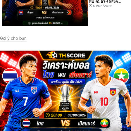
พบ ติมอร์-เลสเต
17h30 03/08 –
01/08/2026
อาเซียน ฮุนได คัพ
2026
Gợi ý cho bạn