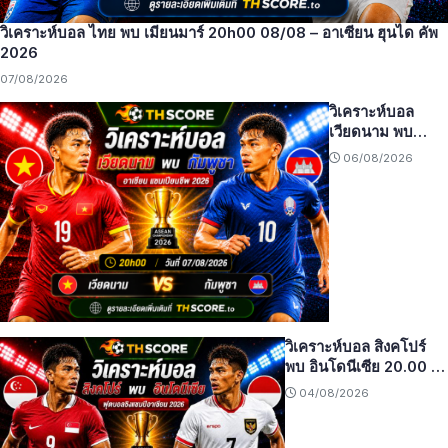
วิเคราะห์บอล ไทย พบ เมียนมาร์ 20h00 08/08 – อาเซียน ฮุนได คัพ
2026
07/08/2026
วิเคราะห์บอล
เวียดนาม พบ
กัมพูชา 20h00
06/08/2026
วันที่ 07/08 –
อาเซียน แชมเปีย
นชิพ 2026
วิเคราะห์บอล สิงคโปร์
พบ อินโดนีเซีย 20.00 น.
07/08/2026 – อาเซียน
04/08/2026
แชมเปียนชิพ 2026