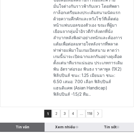
มั่นใจต่างกันราวฟ้ากับเหว โดยทัพตา
กาล็อกเตรียมลงประเดิมสนามนัดแรก
ด้วยความคึกคักและหวังโชว์ทีเด็ดต่อ
หน้าแฟนบอลของตัวเอง ขณะที่ผู้มา
เยือนจากลุ่มน้ำอิรวดีกำลังตกที่นั่ง
ลำบากหลังพิงฝาอย่างหนักและต้องการ
แต้มเพื่อต่อลมหายใจหลังจากที่พลาด
ท่าพ่ายแพ้มาในเกมเปิดสนาม คาดว่า
เกมนี้น่าจะเปิดฉากแลกกันอย่างดุเดือด
ตั้งแต่นาทีแรกแน่นอน ประเภทการเดิม
พัน อัตราต่อรอง ฟันธง ราคาพูล (1X2)
ฟิลิปปินส์ ชนะ: 1.25 เมียนมา ชนะ:
6.50 เสมอ: 7.00 เลือก ฟิลิปปินส์
แฮนดิแคพ (Asian Handicap)
ฟิลิปปินส์ -1.5/2 ทีม...
2
3
4
…
118
1
Tin vắn
Xem nhiều
Tin sốt