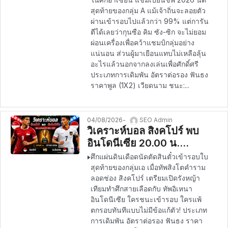
สุดท้ายของกลุ่ม A แม้เจ้าถิ่นจะลอยตัว
ผ่านเข้ารอบไปแล้วกว่า 99% แต่การัน
ตีได้เลยว่ากุนซือ คิม ซัง-ซิก จะไม่ยอม
ผ่อนเครื่องเพื่อคว้าแชมป์กลุ่มอย่าง
แน่นอน ส่วนผู้มาเยือนแทบไม่เหลือลุ้น
อะไรแล้วนอกจากลงเล่นเพื่อศักดิ์ศรี
ประเภทการเดิมพัน อัตราต่อรอง ฟันธง
ราคาพูล (1X2) เวียดนาม ชนะ:...
04/08/2026
SEO Admin
วิเคราะห์บอล สิงคโปร์ พบ
อินโดนีเซีย 20.00 น.
07/08/2026 – อาเซียน แช
ศึกแผ่นดินเดือดนัดตัดสินตั๋วเข้ารอบใบ
มเปียนชิพ 2026
สุดท้ายของกลุ่มเอ เมื่อทัพสิงโตคำราม
ลอดช่อง สิงคโปร์ เตรียมเปิดรังหญ้า
เทียมทำศึกสายเลือดกับ ทัพอิเหนา
อินโดนีเซีย ใครชนะเข้ารอบ ใครแพ้
ตกรอบทันทีแบบไม่มีข้อแก้ตัว! ประเภท
การเดิมพัน อัตราต่อรอง ฟันธง ราคา