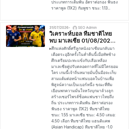
ประเภทการเดิมพัน อัตราต่อรอง ฟันธง
ราคาพูล (1X2) กัมพูชา ชนะ: 1.13...
31/07/2026
SEO Admin
วิเคราะห์บอล ทีมชาติไทย
พบ มาเลเซีย 01/08/2026 –
ฟุตบอลชิงแชมป์อาเซียน
ศึกแห่งศักดิ์ศรีลูกหนังอาเซียนกลับมา
เดือดระอุอีกครั้งในค่ำคืนนี้เมื่อทัพช้าง
ศึกเตรียมปะทะแข้งกับเสือเหลือง
มาเลเซียคู่ปรับตลอดกาลที่ไม่มีใครยอม
ใคร เกมนี้เจ้าถิ่นหมายมั่นปั้นมือจะเก็บ
สามแต้มต่อหน้าแฟนบอลในบ้านเพื่อ
พิสูจน์ความเป็นเบอร์หนึ่ง ขณะที่ทีม
เยือนพกความมั่นใจหวังบุกมาล้วงลูก
สร้างเซอร์ไพรส์ช็อคแฟนชาวไทยถึง
ถิ่น ประเภทการเดิมพัน อัตราต่อรอง
ฟันธง ราคาพูล (1X2) ทีมชาติไทย
ชนะ: 1.55 มาเลเซีย ชนะ: 4.50 เสมอ:
4.50 เลือก ทีมชาติไทย แฮนดิแคพ
(Asian Handicap) ทีมชาติไทย -1.0