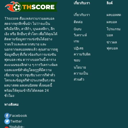
เกี่ยวกับเรา
ลิงค์
เกี่ยวกับเรา
ผลบอลสด
Thscore คือแหล่งรวบรวมผลบอล
ติดต่อ
ผลบอล
สดจากทุกลีกชั้นนำ ไม่ว่าจะเป็น
พรีเมียร์ลีก, ลาลีก้า, บุนเดสลีกา, ลีก
Guru
โปรแกรม
เอิง หรือ ลีกอื่นๆ ทั่วโลก เพื่อให้คุณได้
วิเคราะห์
บอล
ติดตามข้อมูลการแข่งขันได้อย่าง
เกม
ข่าวผล
รวดเร็วและสะดวกสบาย และ
ปฏิเสธ
ฟุตบอล
นอกจากผลบอลสดแล้ว คุณสามารถดู
ความรับผิด
ข้อมูลอื่นๆ ที่เกี่ยวข้องกับการแข่งขัน
ฟุตบอล เช่น ตารางบอลวันนี้ ตาราง
ชอบ
คะแนนของลีกต่าง ๆ การวิเคราะห์ผล
นโยบาย
บอลแมทช์สำคัญโดยกูรูที่มีความ
ความเป็น
เชี่ยวชาญ ข่าวซุบซิบวงการกีฬาทั่ว
ส่วนตัว
โลกและข้อมูลกีฬาประเภทอื่นๆ เช่น
ผลบาสสด ผลเทนนิสสด ทั้งหมดนี้
พร้อมให้คุณเข้าถึงได้ตลอด 24
ชั่วโมง
ทางสังคม
Facebook
Twitter
Youtube-