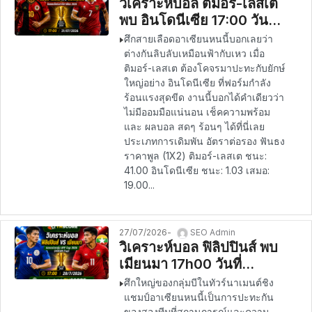
วิเคราะห์บอล ติมอร์-เลสเต
พบ อินโดนีเซีย 17:00 วันที่
31/07/2026 – ชิงแชมป์
ศึกสายเลือดอาเซียนหนนี้บอกเลยว่า
แห่งชาติอาเซียน
ต่างกันลิบลับเหมือนฟ้ากับเหว เมื่อ
ติมอร์-เลสเต ต้องโคจรมาปะทะกับยักษ์
ใหญ่อย่าง อินโดนีเซีย ที่ฟอร์มกำลัง
ร้อนแรงสุดขีด งานนี้บอกได้คำเดียวว่า
ไม่มีออมมือแน่นอน เช็คความพร้อม
และ ผลบอล สดๆ ร้อนๆ ได้ที่นี่เลย
ประเภทการเดิมพัน อัตราต่อรอง ฟันธง
ราคาพูล (1X2) ติมอร์-เลสเต ชนะ:
41.00 อินโดนีเซีย ชนะ: 1.03 เสมอ:
19.00...
27/07/2026
SEO Admin
วิเคราะห์บอล ฟิลิปปินส์ พบ
เมียนมา 17h00 วันที่
28/07/2026 – อาเซียน แช
ศึกใหญ่ของกลุ่มบีในทัวร์นาเมนต์ชิง
มเปียนชิพ 2026
แชมป์อาเซียนหนนี้เป็นการปะทะกัน
ของสองทีมที่สถานการณ์และความ