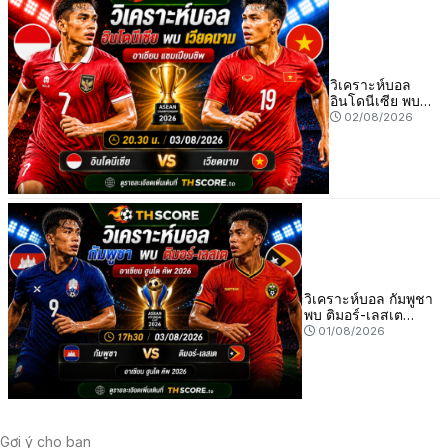
วิเคราะห์บอล
อินโดนีเซีย พบ
เวียดนาม 20.30
02/08/2026
น. 03/08/2026 –
อาเซียน แชมเปีย
นชิพ
วิเคราะห์บอล กัมพูชา
พบ ติมอร์-เลสเต
17h30 03/08 –
01/08/2026
อาเซียน ฮุนได คัพ
2026
Gợi ý cho bạn