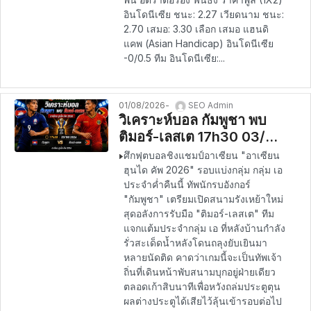
อินโดนีเซีย ชนะ: 2.27 เวียดนาม ชนะ:
2.70 เสมอ: 3.30 เลือก เสมอ แฮนดิ
แคพ (Asian Handicap) อินโดนีเซีย
-0/0.5 ทีม อินโดนีเซีย:...
01/08/2026
SEO Admin
วิเคราะห์บอล กัมพูชา พบ
ติมอร์-เลสเต 17h30 03/08
– อาเซียน ฮุนได คัพ 2026
ศึกฟุตบอลชิงแชมป์อาเซียน "อาเซียน
ฮุนได คัพ 2026" รอบแบ่งกลุ่ม กลุ่ม เอ
ประจำค่ำคืนนี้ ทัพนักรบอังกอร์
"กัมพูชา" เตรียมเปิดสนามรังเหย้าใหม่
สุดอลังการรับมือ "ติมอร์-เลสเต" ทีม
แจกแต้มประจำกลุ่ม เอ ที่หลังบ้านกำลัง
รั่วสะเด็ดน้ำหลังโดนถลุงยับเยินมา
หลายนัดติด คาดว่าเกมนี้จะเป็นทัพเจ้า
ถิ่นที่เดินหน้าพับสนามบุกอยู่ฝ่ายเดียว
ตลอดเก้าสิบนาทีเพื่อหวังถล่มประตูตุน
ผลต่างประตูได้เสียไว้ลุ้นเข้ารอบต่อไป