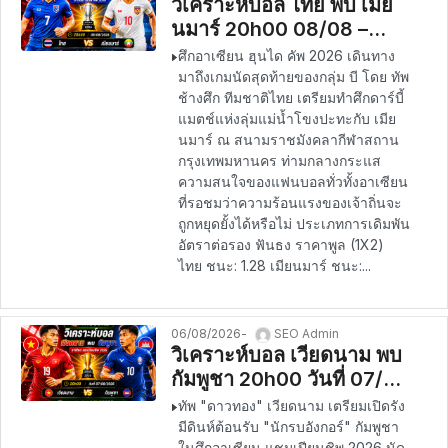
วิเคราะห์บอล ไทย พบ เมีย
นมาร์ 20h00 08/08 –
อาเซียน ฮุนได คัพ 2026
ศึกอาเซียน ฮุนได คัพ 2026 เดินทาง
มาถึงเกมนัดสุดท้ายของกลุ่ม บี โดย ทัพ
ช้างศึก ทีมชาติไทย เตรียมทำศึกดาร์บี้
แมตช์แห่งลุ่มแม่น้ำโขงปะทะกับ เมีย
นมาร์ ณ สนามราชมังคลากีฬาสถาน
กรุงเทพมหานคร ท่ามกลางกระแส
ความสนใจของแฟนบอลทั่วทั้งอาเซียน
ที่รอชมว่าความร้อนแรงของเจ้าถิ่นจะ
ถูกหยุดยั้งได้หรือไม่ ประเภทการเดิมพัน
อัตราต่อรอง ฟันธง ราคาพูล (1X2)
ไทย ชนะ: 1.28 เมียนมาร์ ชนะ:...
06/08/2026
SEO Admin
วิเคราะห์บอล เวียดนาม พบ
กัมพูชา 20h00 วันที่ 07/08
– อาเซียน แชมเปียนชิพ
ทัพ "ดาวทอง" เวียดนาม เตรียมเปิดรัง
2026
มีดินห์ต้อนรับ "นักรบอังกอร์" กัมพูชา
ในศึกอาเซียน แชมเปียนชิพ 2026 นัด