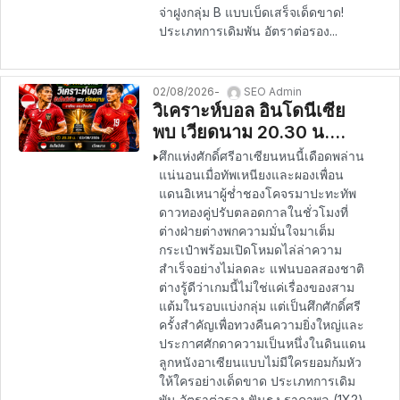
จ่าฝูงกลุ่ม B แบบเบ็ดเสร็จเด็ดขาด!
ประเภทการเดิมพัน อัตราต่อรอง...
02/08/2026
SEO Admin
วิเคราะห์บอล อินโดนีเซีย
พบ เวียดนาม 20.30 น.
03/08/2026 – อาเซียน แช
ศึกแห่งศักดิ์ศรีอาเซียนหนนี้เดือดพล่าน
มเปียนชิพ
แน่นอนเมื่อทัพเหนียงและผองเพื่อน
แดนอิเหนาผู้ช่ำชองโคจรมาปะทะทัพ
ดาวทองคู่ปรับตลอดกาลในชั่วโมงที่
ต่างฝ่ายต่างพกความมั่นใจมาเต็ม
กระเป๋าพร้อมเปิดโหมดไล่ล่าความ
สำเร็จอย่างไม่ลดละ แฟนบอลสองชาติ
ต่างรู้ดีว่าเกมนี้ไม่ใช่แค่เรื่องของสาม
แต้มในรอบแบ่งกลุ่ม แต่เป็นศึกศักดิ์ศรี
ครั้งสำคัญเพื่อทวงคืนความยิ่งใหญ่และ
ประกาศศักดาความเป็นหนึ่งในดินแดน
ลูกหนังอาเซียนแบบไม่มีใครยอมก้มหัว
ให้ใครอย่างเด็ดขาด ประเภทการเดิม
พัน อัตราต่อรอง ฟันธง ราคาพูล (1X2)