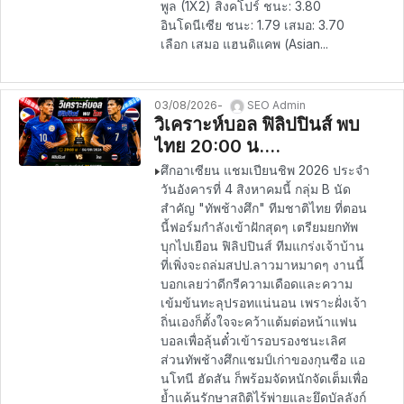
พูล (1X2) สิงคโปร์ ชนะ: 3.80
อินโดนีเซีย ชนะ: 1.79 เสมอ: 3.70
เลือก เสมอ แฮนดิแคพ (Asian...
03/08/2026
SEO Admin
วิเคราะห์บอล ฟิลิปปินส์ พบ
ไทย 20:00 น.
04/08/2026 – อาเซียน แช
ศึกอาเซียน แชมเปียนชิพ 2026 ประจำ
มเปียนชิพ 2026
วันอังคารที่ 4 สิงหาคมนี้ กลุ่ม B นัด
สำคัญ "ทัพช้างศึก" ทีมชาติไทย ที่ตอน
นี้ฟอร์มกำลังเข้าฝักสุดๆ เตรียมยกทัพ
บุกไปเยือน ฟิลิปปินส์ ทีมแกร่งเจ้าบ้าน
ที่เพิ่งจะถล่มสปป.ลาวมาหมาดๆ งานนี้
บอกเลยว่าดีกรีความเดือดและความ
เข้มข้นทะลุปรอทแน่นอน เพราะฝั่งเจ้า
ถิ่นเองก็ตั้งใจจะคว้าแต้มต่อหน้าแฟน
บอลเพื่อลุ้นตั๋วเข้ารอบรองชนะเลิศ
ส่วนทัพช้างศึกแชมป์เก่าของกุนซือ แอ
นโทนี ฮัดสัน ก็พร้อมจัดหนักจัดเต็มเพื่อ
ย้ำแค้นรักษาสถิติไร้พ่ายและยึดบัลลังก์