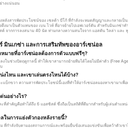
อย่างแน่นอน
งหลังสารพัดประโยชน์ของ เซลต้า บีโก้ ที่กำลังจะหมดสัญญาและกลายเป็น
งดึงมาเป็นตัวแทนของ เบน ไวท์ ที่อาจย้ายไปเอฟเวอร์ตัน สำหรับมินเกซ่าท
อสซิสต์ จากการลงสนาม 40 นัด ท่ามกลางความสนใจจาก แอสตัน วิลล่า และ ฟ
ร์ มินเกซ่า และการเสริมทัพของอาร์เซน่อล
้าหมายที่อาร์เซน่อลต้องการตัวแบบฟรีๆ?
ดลงในช่วงปิดฤดูกาลนี้ ทำให้เขาสามารถย้ายทีมได้โดยไม่มีค่าตัว (Free Ag
ับ
หน่งไหน และเขาเล่นตรงไหนได้บ้าง?
และแบ็กขวา ความสารพัดประโยชน์นี้เองที่ทำให้อาร์เซน่อลมองหาเขามาเพื่อ
ด่นอย่างไร?
ที่สำคัญคือทำได้ถึง 6 แอสซิสต์ ซึ่งถือเป็นสถิติที่ดีมากสำหรับผู้เล่นตำแหน
่อลในการแย่งตัวกองหลังรายนี้?
ล่ม ที่กำลังจับตามองสถานการณ์และพร้อมยื่นข้อเสนอแข่งขันเพื่อคว้าตัวเข