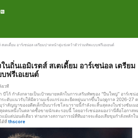
ม
์ สเตเดี้ยม อาร์เซน่อล เตรียมปาดหน้าคู่แข่งคว้าตัวร่วมทัพแบบฟรีเอเยนต์
นถิ่นเอมิเรตส์ สเตเดี้ยม อาร์เซน่อล เตรียม
บบฟรีเอเยนต์
ังเวที
ีโก้ กำลังกลายเป็นเป้าหมายหลักในการเสริมทัพของ “ปืนใหญ่” อาร์เซน่
การยกระดับแนวรับให้มีความแข็งแกร่งและยืดหยุ่นมากขึ้นในฤดูกาล 2026-27 
ระบุว่าสัญญาของอดีตเด็กปั้นบาร์เซโลนารายนี้กำลังจะสิ้นสุดลงในช่วงซัมเมอ
ี่สุดคนหนึ่งในตลาดซื้อขายนักเตะรอบนี้ โดยอาร์เซน่อลมองว่านี่คือโอกาสทอ
าตัวแม้แต่ปอนด์เดียว ท่ามกลางสถานการณ์ที่ทีมอาจจะต้องเสียขุมกำลังหลัก
ด้ที่
thscore