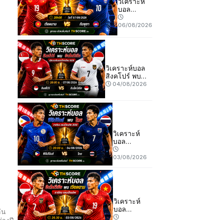
วิเคราะห์
บอล
เวียดนาม
พบ กัมพูชา
06/08/2026
20h00 วัน
ที่ 07/08 –
อาเซียน
แชมเปียน
ชิพ 2026
วิเคราะห์บอล
สิงคโปร์ พบ
อินโดนีเซีย
04/08/2026
20.00 น.
07/08/2026 –
อาเซียน แชม
เปียนชิพ 2026
วิเคราะห์
บอล
ฟิลิปปินส์ พบ
ไทย 20:00
03/08/2026
น.
04/08/2026
– อาเซียน
แชมเปียนชิพ
2026
วิเคราะห์
บอล
่น
อินโดนีเซีย