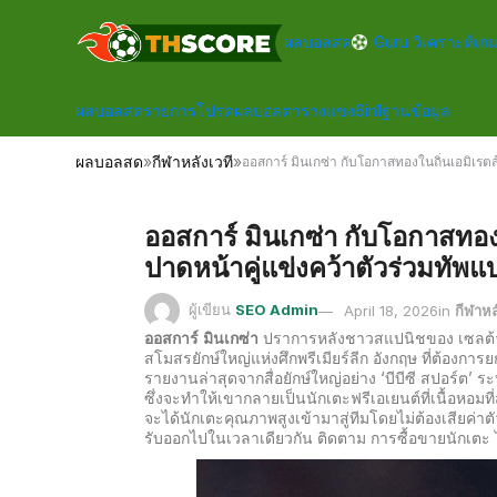
ผลบอลสด
Guru วิเคราะห์เก
ผลบอลสด
รายการโปรด
ผลบอล
ตารางแข่ง
6in1
ฐานข้อมูล
ผลบอลสด
»
กีฬาหลังเวที
»
ออสการ์ มินเกซ่า กับโอกาสทองในถิ่นเอมิเรตส
ออสการ์ มินเกซ่า กับโอกาสทองใ
ปาดหน้าคู่แข่งคว้าตัวร่วมทัพแ
ผู้เขียน
SEO Admin
April 18, 2026
in
กีฬาหล
ออสการ์ มินเกซ่า
ปราการหลังชาวสแปนิชของ เซลต้า บ
สโมสรยักษ์ใหญ่แห่งศึกพรีเมียร์ลีก อังกฤษ ที่ต้อง
รายงานล่าสุดจากสื่อยักษ์ใหญ่อย่าง ‘บีบีซี สปอร์ต’ 
ซึ่งจะทำให้เขากลายเป็นนักเตะฟรีเอเยนต์ที่เนื้อหอมท
จะได้นักเตะคุณภาพสูงเข้ามาสู่ทีมโดยไม่ต้องเสียค่
รับออกไปในเวลาเดียวกัน ติดตาม การซื้อขายนักเตะ ไ