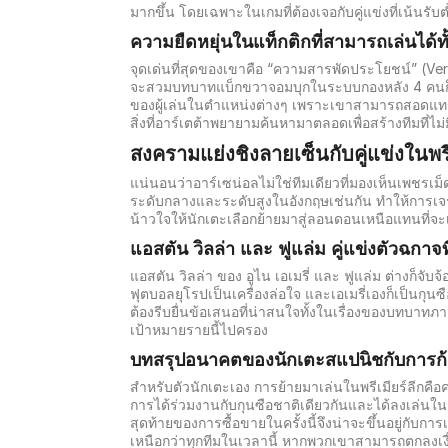
มากขึ้น โดยเฉพาะในเกมที่ต้องเจอกับคู่แข่งที่เน้นร
ความยืดหยุ่นในแท็กติกที่สามารถเล่นได้
จุดเด่นที่สุดของเขาคือ “ความสารพัดประโยชน์” (Ve
จะสวมบทบาทแบ็กขวาจอมบุกในระบบกองหลัง 4 คนก็ได้
ของผู้เล่นในตำแหน่งต่างๆ เพราะเขาสามารถสอดแทรก
สิ่งที่อาร์เตต้าพยายามค้นหามาตลอดเพื่อสร้างทีมที่ไม่ม
สงครามแย่งชิงลายเซ็นกับคู่แข่งในพร
แน่นอนว่าอาร์เซน่อลไม่ใช่ทีมเดียวที่มองเห็นเพชรเ
ระดับกลางและระดับสูงในอังกฤษเช่นกัน ทำให้การเจรจ
น้าวใจให้นักเตะเลือกย้ายมาสู่ลอนดอนเหนือแทนที่จ
แอสตัน วิลล่า และ ฟูแล่ม คู่แข่งตัวฉกาจ
แอสตัน วิลล่า ของ อูไน เอเมรี่ และ ฟูแล่ม ต่างก็จับ
ฟุตบอลยุโรปเป็นเครื่องล่อใจ และเอเมรี่เองก็เป็นกุ
ต้องรีบยื่นข้อเสนอที่น่าสนใจทั้งในเรื่องของบทบาทภ
เป้าหมายรายนี้ไปครอง
บทสรุปอนาคตของนักเตะสแปนิชกับการก้าวสู
สำหรับตัวนักเตะเอง การย้ายมาเล่นในพรีเมียร์ลีกคื
การได้ร่วมงานกับกุนซือชาติเดียวกันและได้ลงเล่นใน
สุดท้ายของการซื้อขายในครั้งนี้จึงน่าจะขึ้นอยู่กับกา
เหนือกว่าทุกทีมในเวลานี้ หากพวกเขาสามารถตกลงเ