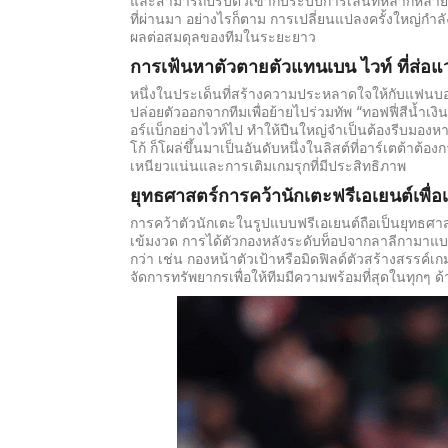
และสามารถปรับตัวเข้ากับระบบการเล่นที่หลากหลายได้ 
ที่ผ่านมา อย่างไรก็ตาม การเปลี่ยนแปลงครั้งใหญ่กำลั
ผลต่อสมดุลของทีมในระยะยาว
การเฟ้นหาตัวตายตัวแทนเบน ไวท์ ที่ส่อ
หนึ่งในประเด็นที่สร้างความประหลาดใจให้กับแฟนบอ
ปล่อยตัวออกจากทีมเพื่อย้ายไปร่วมทัพ “ทอฟฟี่สีน้ำเงิ
อร์แบ็กอย่างไวท์ไป ทำให้ปืนใหญ่จำเป็นต้องรีบมองหา
โก้ ก็โผล่ขึ้นมาเป็นอันดับหนึ่งในลิสต์ที่อาร์เตต้าต้
เหนียวแน่นและการเติมเกมรุกที่มีประสิทธิภาพ
ยุทธศาสตร์การคว้านักเตะฟรีเอเยนต์เพื่
การคว้าตัวนักเตะในรูปแบบฟรีเอเยนต์ถือเป็นยุทธศา
เข้มงวด การได้ตัวกองหลังระดับท็อปจากลาลีกามาแบบไ
กว่า เช่น กองหน้าตัวเป้าหรือมิดฟิลด์ตัวสร้างสรรค์เ
จัดการทรัพยากรเพื่อให้ทีมมีความพร้อมที่สุดในทุกๆ 