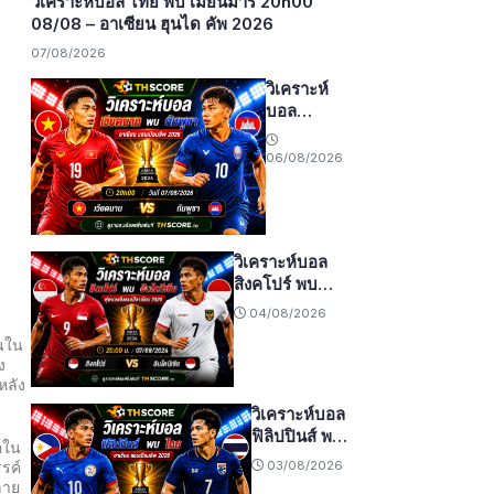
วิเคราะห์บอล ไทย พบ เมียนมาร์ 20h00
08/08 – อาเซียน ฮุนได คัพ 2026
07/08/2026
วิเคราะห์
บอล
เวียดนาม
พบ กัมพูชา
06/08/2026
20h00 วัน
ที่ 07/08 –
อาเซียน แช
มเปียนชิพ
วิเคราะห์บอล
2026
สิงคโปร์ พบ
อินโดนีเซีย
04/08/2026
20.00 น.
านใน
07/08/2026 –
ง
อาเซียน แชม
หลัง
เปียนชิพ 2026
วิเคราะห์บอล
ฟิลิปปินส์ พบ
อใน
ไทย 20:00
03/08/2026
รค์
น.
ลาย