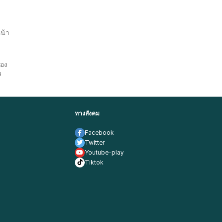
น้า
รอง
ว
ทางสังคม
Facebook
Twitter
Youtube-play
Tiktok