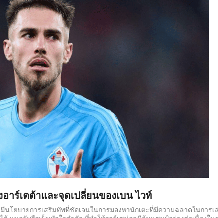
อาร์เตต้าและจุดเปลี่ยนของเบน ไวท์
่อลมีนโยบายการเสริมทัพที่ชัดเจนในการมองหานักเตะที่มีความฉลาดในการเล